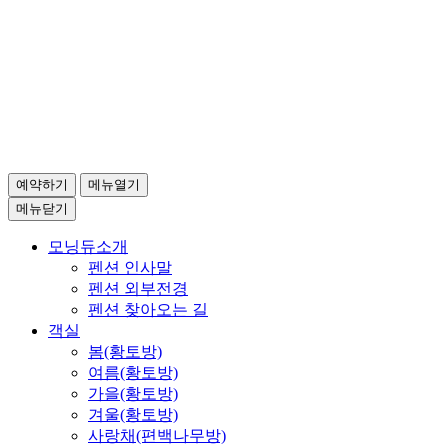
예약하기
메뉴열기
메뉴닫기
모닝듀소개
펜션 인사말
펜션 외부전경
펜션 찾아오는 길
객실
봄(황토방)
여름(황토방)
가을(황토방)
겨울(황토방)
사랑채(편백나무방)